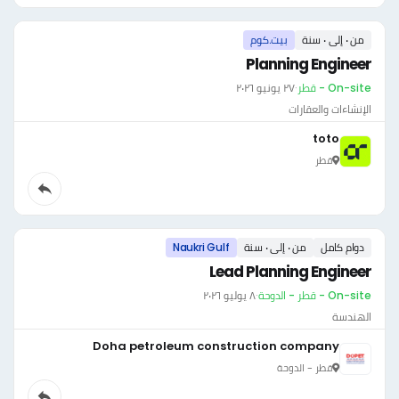
من ٠ إلى ٠ سنة
بيت.كوم
Planning Engineer
On-site - قطر
·
٢٧ يونيو ٢٠٢٦
الإنشاءات والعقارات
toto
قطر
دوام كامل
من ٠ إلى ٠ سنة
Naukri Gulf
Lead Planning Engineer
On-site - قطر - الدوحة
·
٨ يوليو ٢٠٢٦
الهندسة
Doha petroleum construction company
قطر - الدوحة