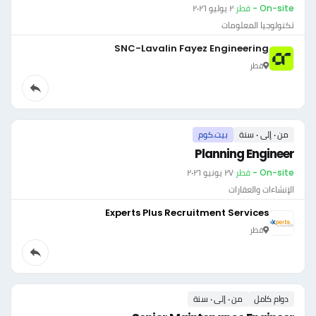
On-site - قطر
·
٢ يوليو ٢٠٢٦
تكنولوجيا المعلومات
SNC-Lavalin Fayez Engineering
قطر
من ٠ إلى ٠ سنة
بيت.كوم
Planning Engineer
On-site - قطر
·
٢٧ يونيو ٢٠٢٦
الإنشاءات والعقارات
Experts Plus Recruitment Services
قطر
دوام كامل
من ٠ إلى ٠ سنة