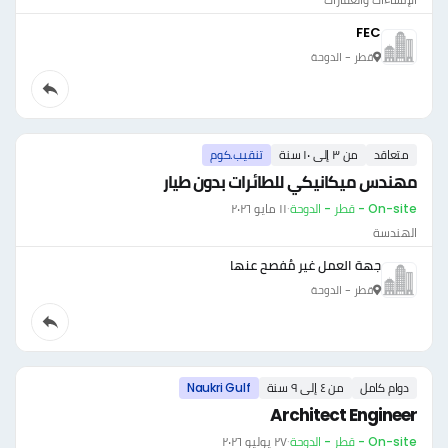
FEC
قطر - الدوحة
متعاقد
من ٣ إلى ١٠ سنة
تنقيب.كوم
مهندس ميكانيكي للطائرات بدون طيار
On-site - قطر - الدوحة
·
١١ مايو ٢٠٢٦
الهندسة
جهة العمل غير مُفصح عنها
قطر - الدوحة
دوام كامل
من ٤ إلى ٩ سنة
Naukri Gulf
Architect Engineer
On-site - قطر - الدوحة
·
٢٧ يوليو ٢٠٢٦