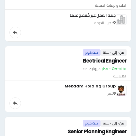
الطب والرعاية الصحية
جهة العمل غير مُفصح عنها
قطر - الدوحة
من ٠ إلى ٠ سنة
بيت.كوم
Electrical Engineer
On-site - قطر
·
٨ يوليو ٢٠٢٦
الهندسة
Mekdam Holding Group
قطر
من ٠ إلى ٠ سنة
بيت.كوم
Senior Planning Engineer