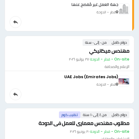
جهة العمل غير مُفصح عنها
قطر - الدوحة
دوام كامل
من ٠ إلى ٠ سنة
مهندس ميكانيكي
On-site - قطر - الدوحة
·
٢٧ يوليو ٢٠٢٦
الإعلام والصحافة
UAE Jobs (Emirates Jobs)
قطر - الدوحة
دوام كامل
من ٤ إلى ١٠ سنة
تنقيب.كوم
مطلوب مهندس معمارى للعمل فى الدوحة
On-site - قطر - الدوحة
·
٢٠ يونيو ٢٠٢٦
الإنشاءات والعقارات