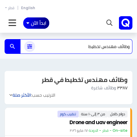
English
قطر
ابدأ الآن
وظائف مهندس تخطيط في قطر
٣٣٨٧
وظائف شاغرة
الترتيب حسب:
الأكثر صلة
دوام كامل
من ٣ إلى ١٠ سنة
تنقيب.كوم
Drone and uav engineer
On-site - قطر - الدوحة
·
١٧ مايو ٢٠٢٦