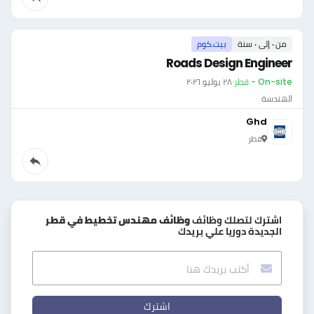
من ٠ إلى ٠ سنة
بيت.كوم
Roads Design Engineer
On-site - قطر
·
٢٨ يوليو ٢٠٢٦
الهندسة
Ghd
قطر
اشترك لتصلك وظائف
وظائف مهندس تخطيط في قطر
الجديدة دوريا علي بريدك
اشترك