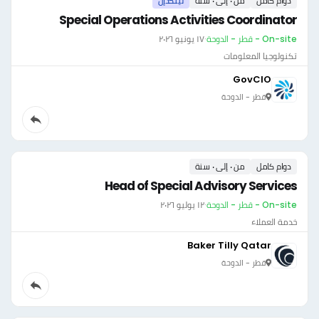
دوام كامل
من ٠ إلى ٠ سنة
لينكدإن
Special Operations Activities Coordinator
On-site - قطر - الدوحة
·
١٧ يونيو ٢٠٢٦
تكنولوجيا المعلومات
GovCIO
قطر - الدوحة
دوام كامل
من ٠ إلى ٠ سنة
Head of Special Advisory Services
On-site - قطر - الدوحة
·
١٢ يوليو ٢٠٢٦
خدمة العملاء
Baker Tilly Qatar
قطر - الدوحة