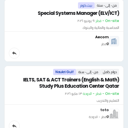
من ٠ إلى ٠ سنة
بيت.كوم
Special Systems Manager (ELV/ICT)
On-site - قطر
·
٩ يونيو ٢٠٢٦
المحاسبة والمالية والبنوك
Aecom
قطر
دوام كامل
من ٠ إلى ٠ سنة
Naukri Gulf
IELTS, SAT & ACT Trainers (English & Math)
Study Plus Education Center Qatar
On-site - قطر - الدوحة
·
١٣ مايو ٢٠٢٦
التعليم والتدريب
toto
قطر - الدوحة