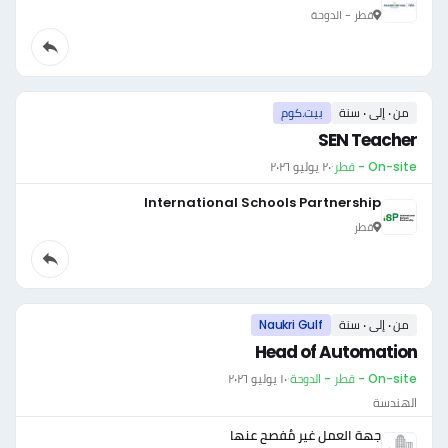
قطر - الدوحة
من ٠ إلى ٠ سنة
بيت.كوم
SEN Teacher
On-site - قطر
·
٢٠ يوليو ٢٠٢٦
International Schools Partnership
قطر
من ٠ إلى ٠ سنة
Naukri Gulf
Head of Automation
On-site - قطر - الدوحة
·
١٠ يوليو ٢٠٢٦
الهندسة
جهة العمل غير مُفصح عنها