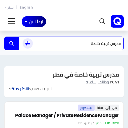
English
قطر
ابدأ الآن
مدرس تربية خاصة في قطر
٢٥٨٩
وظائف شاغرة
الترتيب حسب:
الأكثر صلة
من ٠ إلى ٠ سنة
بيت.كوم
Palace Manager / Private Residence Manager
On-site - قطر
·
٨ يوليو ٢٠٢٦